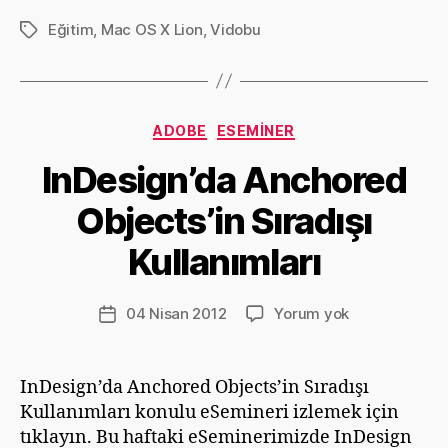
Video
ş
Eğitim
,
Mac OS X Lion
,
Vidobu
Etiketler
Eğitimi
Kategoriler
ADOBE
ESEMINER
Y
InDesign’da Anchored
a
z
Objects’in Sıradışı
a
r
Kullanımları
D
e
v
Yazının
InDesign’da
04 Nisan 2012
Yorum yok
Yazı
ri
yazarı
Anchored
tarihi
m
Objects’in
G
Sıradışı
InDesign’da Anchored Objects’in Sıradışı
ü
Kullanımları
Kullanımları konulu eSemineri izlemek için
m
ü
tıklayın. Bu haftaki eSeminerimizde InDesign