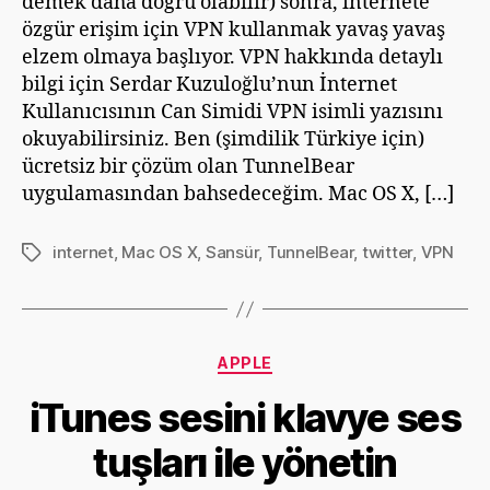
demek daha doğru olabilir) sonra, internete
özgür erişim için VPN kullanmak yavaş yavaş
elzem olmaya başlıyor. VPN hakkında detaylı
bilgi için Serdar Kuzuloğlu’nun İnternet
Kullanıcısının Can Simidi VPN isimli yazısını
okuyabilirsiniz. Ben (şimdilik Türkiye için)
ücretsiz bir çözüm olan TunnelBear
uygulamasından bahsedeceğim. Mac OS X, […]
internet
,
Mac OS X
,
Sansür
,
TunnelBear
,
twitter
,
VPN
Etiketler
Y
Kategoriler
a
APPLE
z
iTunes sesini klavye ses
a
r
tuşları ile yönetin
D
e