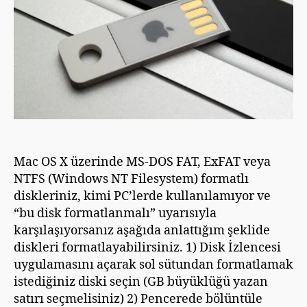
ü
pc’lerde
ş
görüntülenememe
sorunları
için
Mac OS X üzerinde MS-DOS FAT, ExFAT veya
NTFS (Windows NT Filesystem) formatlı
diskleriniz, kimi PC’lerde kullanılamıyor ve
“bu disk formatlanmalı” uyarısıyla
karşılaşıyorsanız aşağıda anlattığım şeklide
diskleri formatlayabilirsiniz. 1) Disk İzlencesi
uygulamasını açarak sol sütundan formatlamak
istediğiniz diski seçin (GB büyüklüğü yazan
satırı seçmelisiniz) 2) Pencerede bölüntüle