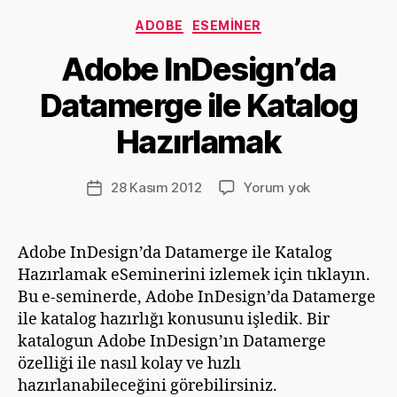
Kategoriler
ADOBE
ESEMINER
Y
Adobe InDesign’da
a
z
Datamerge ile Katalog
a
r
Hazırlamak
D
e
v
Yazının
Adobe
28 Kasım 2012
Yorum yok
Yazı
ri
yazarı
InDesign’da
tarihi
m
Datamerge
G
ile
Adobe InDesign’da Datamerge ile Katalog
ü
Katalog
Hazırlamak eSeminerini izlemek için tıklayın.
m
Hazırlamak
ü
Bu e-seminerde, Adobe InDesign’da Datamerge
ş
ile katalog hazırlığı konusunu işledik. Bir
katalogun Adobe InDesign’ın Datamerge
özelliği ile nasıl kolay ve hızlı
hazırlanabileceğini görebilirsiniz.