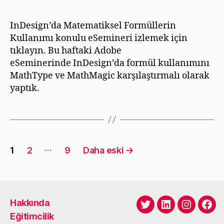
tarihi
m
Formüllerinin
G
Kullanımı
InDesign’da Matematiksel Formüllerin
ü
Kullanımı konulu eSemineri izlemek için
m
ü
tıklayın. Bu haftaki Adobe
ş
eSeminerinde InDesign’da formül kullanımını
MathType ve MathMagic karşılaştırmalı olarak
yaptık.
Yazı
…
1
2
9
Daha eski
→
sayfalaması
Hakkında
Twitter
LinkedIn
Instagra
Fac
Eğitimcilik