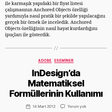
ş
ile karmaşık yapıdaki bir fiyat listesi
çalışmasının Anchored Objects özelliği
yardımıyla nasıl pratik bir şekilde yapılacağını
gerçek bir örnek ile inceledik. Anchored
Objects özelliğinin nasıl hayat kurdardığını
ipuçları ile gösterdik.
Kategoriler
ADOBE
ESEMINER
Y
InDesign’da
a
z
Matematiksel
a
r
Formüllerinin Kullanımı
D
e
v
Yazının
InDesign’da
14 Mart 2012
Yorum yok
Yazı
ri
yazarı
Matematiksel