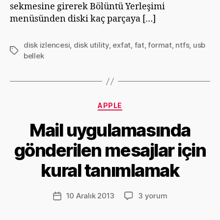
sekmesine girerek Bölüntü Yerleşimi
menüsünden diski kaç parçaya […]
disk izlencesi
,
disk utility
,
exfat
,
fat
,
format
,
ntfs
,
usb
Etiketler
bellek
Kategoriler
APPLE
Y
Mail uygulamasında
a
z
gönderilen mesajlar için
a
r
kural tanımlamak
D
e
v
Yazının
Mail
10 Aralık 2013
3 yorum
Yazı
ri
yazarı
uygulamasında
tarihi
m
gönderilen