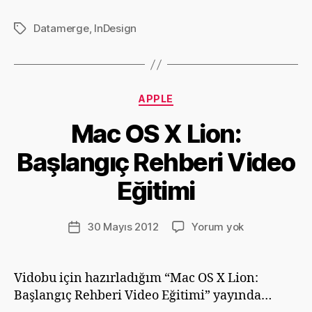
Datamerge
,
InDesign
Etiketler
Kategoriler
APPLE
Y
Mac OS X Lion:
a
z
Başlangıç Rehberi Video
a
r
Eğitimi
D
e
v
Yazının
Mac
30 Mayıs 2012
Yorum yok
Yazı
ri
yazarı
OS
tarihi
m
X
G
Lion:
Vidobu için hazırladığım “Mac OS X Lion:
ü
Başlangıç
Başlangıç Rehberi Video Eğitimi” yayında…
m
Rehberi
ü