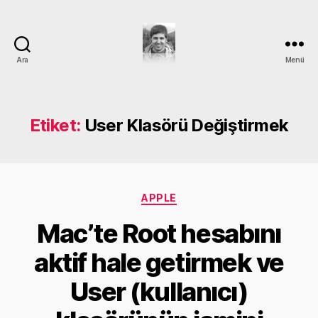
Ara
Menü
DEVRİM
GÜMÜŞ
Etiket:
User Klasörü Değiştirmek
Kategoriler
APPLE
Mac’te Root hesabını
aktif hale getirmek ve
Y
User (kullanıcı)
a
z
a