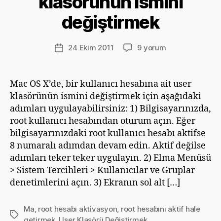
klasörünün ismini
r
değiştirmek
D
e
v
Yazının
Mac’te
24 Ekim 2011
9 yorum
Yazı
ri
yazarı
Root
tarihi
m
hesabını
G
aktif
Mac OS X’de, bir kullanıcı hesabına ait user
ü
hale
klasörünün ismini değiştirmek için aşağıdaki
m
getirmek
ü
adımları uygulayabilirsiniz: 1) Bilgisayarınızda,
ve
ş
root kullanıcı hesabından oturum açın. Eğer
User
bilgisayarınızdaki root kullanıcı hesabı aktifse
(kullanıcı)
8 numaralı adımdan devam edin. Aktif değilse
klasörünün
ismini
adımları teker teker uygulayın. 2) Elma Menüsü
değiştirmek
> Sistem Tercihleri > Kullanıcılar ve Gruplar
için
denetimlerini açın. 3) Ekranın sol alt […]
Ma
,
root hesabı aktivasyon
,
root hesabını aktif hale
Etiketler
getirmek
,
User Klasörü Değiştirmek