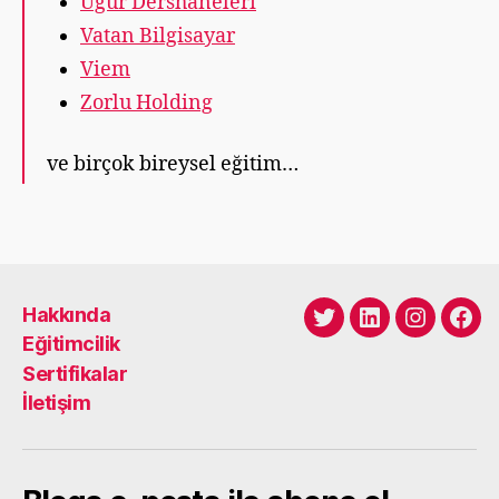
Uğur Dershaneleri
Vatan Bilgisayar
Viem
Zorlu Holding
ve birçok bireysel eğitim…
Hakkında
Twitter
LinkedIn
Instagra
Fac
Eğitimcilik
Sertifikalar
İletişim