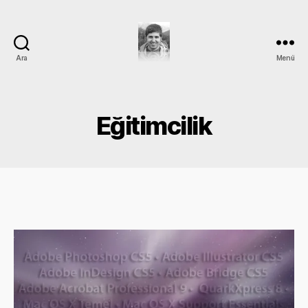
Ara
Menü
DEVRİM
GÜMÜŞ
Eğitimcilik