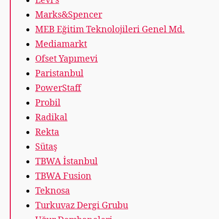
Levi’s
Marks&Spencer
MEB Eğitim Teknolojileri Genel Md.
Mediamarkt
Ofset Yapımevi
Paristanbul
PowerStaff
Probil
Radikal
Rekta
Sütaş
TBWA İstanbul
TBWA Fusion
Teknosa
Turkuvaz Dergi Grubu