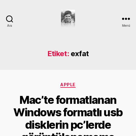
Ara
Menü
DEVRİM
GÜMÜŞ
Etiket:
exfat
Kategoriler
APPLE
Mac’te formatlanan
Windows formatlı usb
Y
disklerin pc’lerde
a
z
a