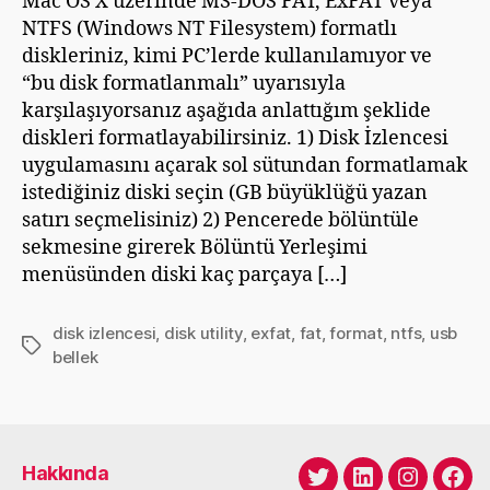
Mac OS X üzerinde MS-DOS FAT, ExFAT veya
NTFS (Windows NT Filesystem) formatlı
diskleriniz, kimi PC’lerde kullanılamıyor ve
“bu disk formatlanmalı” uyarısıyla
karşılaşıyorsanız aşağıda anlattığım şeklide
diskleri formatlayabilirsiniz. 1) Disk İzlencesi
uygulamasını açarak sol sütundan formatlamak
istediğiniz diski seçin (GB büyüklüğü yazan
satırı seçmelisiniz) 2) Pencerede bölüntüle
sekmesine girerek Bölüntü Yerleşimi
menüsünden diski kaç parçaya […]
disk izlencesi
,
disk utility
,
exfat
,
fat
,
format
,
ntfs
,
usb
Etiketler
bellek
Hakkında
Twitter
LinkedIn
Instagra
Fac