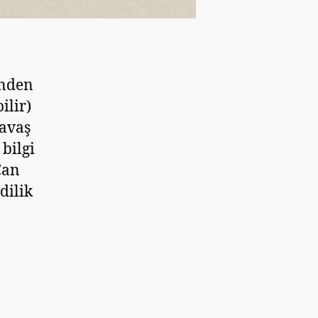
inden
ilir)
yavaş
bilgi
Can
dilik