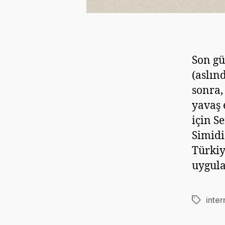
Son gü
(aslın
sonra,
yavaş 
için S
Simidi
Türkiy
uygula
inter
Etiketler