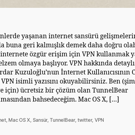
nlerde yaşanan internet sansürü gelişmeler
da buna geri kalmışlık demek daha doğru olab
 internete özgür erişim için VPN kullanmak 
elzem olmaya başlıyor. VPN hakkında detaylı 
erdar Kuzuloğlu’nun İnternet Kullanıcısının 
 VPN isimli yazısını okuyabilirsiniz. Ben (şim
e için) ücretsiz bir çözüm olan TunnelBear
masından bahsedeceğim. Mac OS X, […]
net
,
Mac OS X
,
Sansür
,
TunnelBear
,
twitter
,
VPN