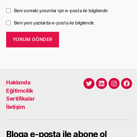
Beni sonraki yorumlar için e-posta ile bilgilendir.
Beni yeni yazılarda e-posta ile bilgilendir.
Hakkında
Twitter
LinkedIn
Instagra
Fac
Eğitimcilik
Sertifikalar
İletişim
Bloga e-posta ile abone ol