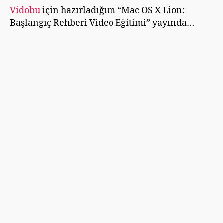
m
Rehberi
Vidobu
için hazırladığım “Mac OS X Lion:
ü
Video
Başlangıç Rehberi Video Eğitimi” yayında…
ş
Eğitimi