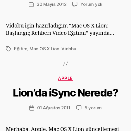
v
Yazının
Mac
30 Mayıs 2012
Yorum yok
Yazı
ri
yazarı
OS
tarihi
m
X
G
Lion:
Vidobu için hazırladığım “Mac OS X Lion:
ü
Başlangıç
Başlangıç Rehberi Video Eğitimi” yayında…
m
Rehberi
ü
Video
ş
Eğitim
,
Mac OS X Lion
,
Vidobu
Etiketler
Eğitimi
Y
a
z
Kategoriler
APPLE
a
r
Lion’da iSync Nerede?
D
e
v
Yazının
Lion’da
01 Ağustos 2011
5 yorum
Yazı
ri
yazarı
iSync
tarihi
m
Nerede?
G
için
Merhaba, Apple, Mac OS X Lion güncellemesi
ü