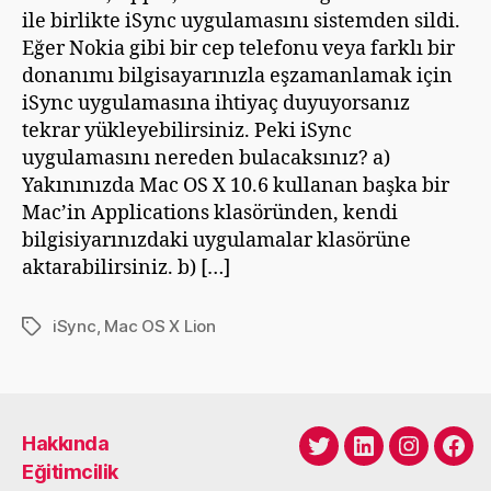
ile birlikte iSync uygulamasını sistemden sildi.
m
ü
Eğer Nokia gibi bir cep telefonu veya farklı bir
ş
donanımı bilgisayarınızla eşzamanlamak için
iSync uygulamasına ihtiyaç duyuyorsanız
tekrar yükleyebilirsiniz. Peki iSync
uygulamasını nereden bulacaksınız? a)
Yakınınızda Mac OS X 10.6 kullanan başka bir
Mac’in Applications klasöründen, kendi
bilgisiyarınızdaki uygulamalar klasörüne
aktarabilirsiniz. b) […]
iSync
,
Mac OS X Lion
Etiketler
Hakkında
Twitter
LinkedIn
Instagra
Fac
Eğitimcilik