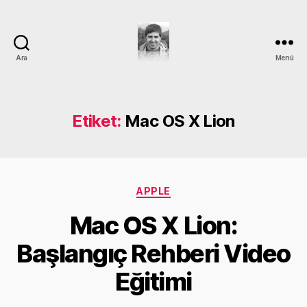
Ara
Menü
DEVRİM
GÜMÜŞ
Etiket:
Mac OS X Lion
Kategoriler
APPLE
Y
Mac OS X Lion:
a
z
Başlangıç Rehberi Video
a
r
Eğitimi
D
e