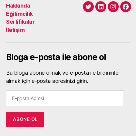
Hakkında
Twitter
LinkedIn
Instagra
Fac
Eğitimcilik
Sertifikalar
İletişim
Bloga e-posta ile abone ol
Bu bloga abone olmak ve e-posta ile bildirimler
almak için e-posta adresinizi girin.
E-
posta
Adresi
ABONE OL