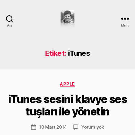
Ara
Menü
DEVRİM
GÜMÜŞ
Etiket:
iTunes
Y
Kategoriler
a
APPLE
z
iTunes sesini klavye ses
a
r
tuşları ile yönetin
D
e
v
Yazının
iTunes
10 Mart 2014
Yorum yok
Yazı
ri
yazarı
sesini
tarihi