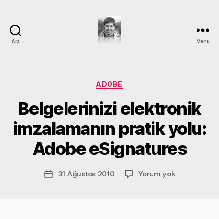
Ara
Menü
DEVRİM
GÜMÜŞ
Kategoriler
ADOBE
Y
Belgelerinizi elektronik
a
z
imzalamanın pratik yolu:
a
r
Adobe eSignatures
D
e
v
Yazının
Belgelerinizi
31 Ağustos 2010
Yorum yok
Yazı
ri
yazarı
elektronik
tarihi
m
imzalamanın
G
pratik
ü
yolu: