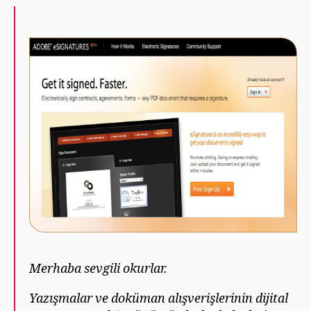
m
Adobe
ü
eSignatures
ş
Merhaba sevgili okurlar.
Yazışmalar ve doküman alışverişlerinin dijital