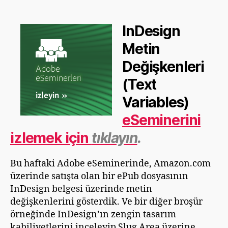
m
ü
ş
InDesign
Metin
Değişkenleri
(Text
Variables)
eSeminerini
izlemek için
tıklayın
.
Bu haftaki Adobe eSeminerinde, Amazon.com
üzerinde satışta olan bir ePub dosyasının
InDesign belgesi üzerinde metin
değişkenlerini gösterdik. Ve bir diğer broşür
örneğinde InDesign’ın zengin tasarım
kabiliyetlerini inceleyip Slug Area üzerine