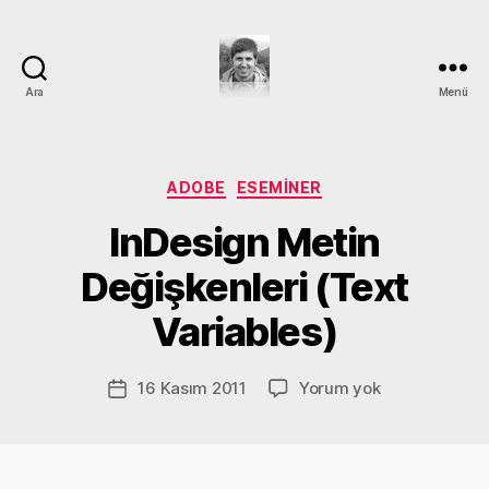
Ara
Menü
DEVRİM
GÜMÜŞ
Kategoriler
ADOBE
ESEMINER
Y
InDesign Metin
a
z
Değişkenleri (Text
a
r
Variables)
D
e
v
Yazının
InDesign
16 Kasım 2011
Yorum yok
Yazı
ri
yazarı
Metin
tarihi
m
Değişkenleri
G
(Text
ü
Variables)