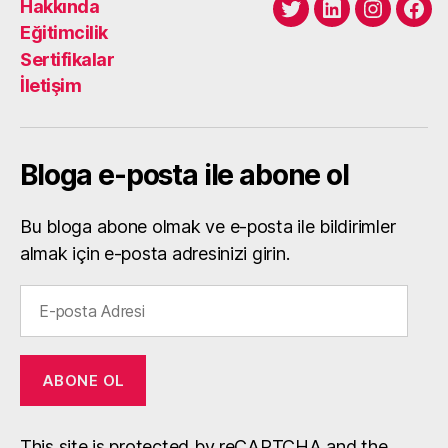
Hakkında
Twitter
LinkedIn
Instagra
Fac
Eğitimcilik
Sertifikalar
İletişim
Bloga e-posta ile abone ol
Bu bloga abone olmak ve e-posta ile bildirimler
almak için e-posta adresinizi girin.
E-
posta
Adresi
ABONE OL
This site is protected by reCAPTCHA and the