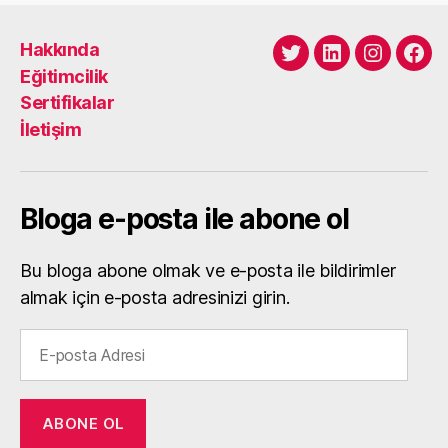
Hakkında
Twitter
LinkedIn
Instagra
Fac
Eğitimcilik
Sertifikalar
İletişim
Bloga e-posta ile abone ol
Bu bloga abone olmak ve e-posta ile bildirimler
almak için e-posta adresinizi girin.
E-
posta
Adresi
ABONE OL