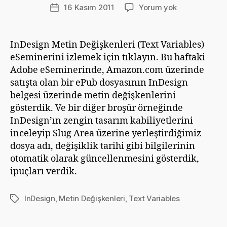
v
Yazının
InDesign
16 Kasım 2011
Yorum yok
Yazı
ri
yazarı
Metin
tarihi
m
Değişkenleri
G
(Text
InDesign Metin Değişkenleri (Text Variables)
ü
Variables)
eSeminerini izlemek için tıklayın. Bu haftaki
m
ü
Adobe eSeminerinde, Amazon.com üzerinde
ş
satışta olan bir ePub dosyasının InDesign
belgesi üzerinde metin değişkenlerini
gösterdik. Ve bir diğer broşür örneğinde
InDesign’ın zengin tasarım kabiliyetlerini
inceleyip Slug Area üzerine yerleştirdiğimiz
dosya adı, değişiklik tarihi gibi bilgilerinin
otomatik olarak güncellenmesini gösterdik,
ipuçları verdik.
InDesign
,
Metin Değişkenleri
,
Text Variables
Etiketler