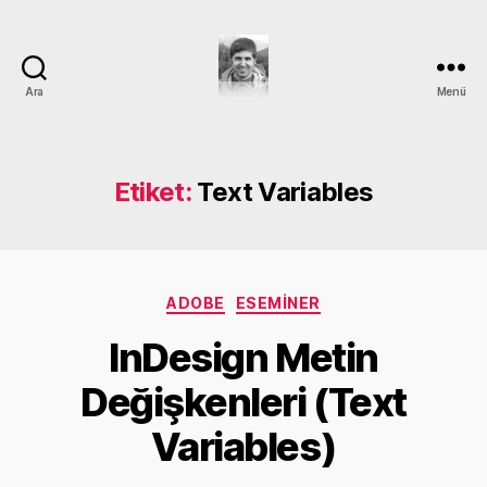
Ara
Menü
DEVRİM
GÜMÜŞ
Etiket:
Text Variables
Kategoriler
ADOBE
ESEMINER
Y
InDesign Metin
a
z
Değişkenleri (Text
a
r
Variables)
D
e