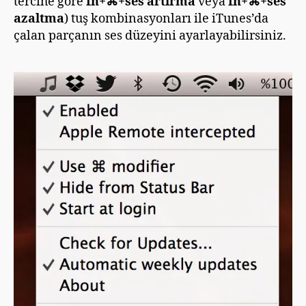
tercihe göre
fn+⌘+ses artırma
veya
fn+⌘+ses
azaltma
)
tuş kombinasyonları ile iTunes’da
çalan parçanın ses düzeyini ayarlayabilirsiniz.