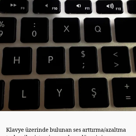
ş
Klavye üzerinde bulunan ses arttırma/azaltma