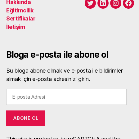
Hakkında
Twitter
LinkedIn
Instagra
Fac
Eğitimcilik
Sertifikalar
İletişim
Bloga e-posta ile abone ol
Bu bloga abone olmak ve e-posta ile bildirimler
almak için e-posta adresinizi girin.
E-
posta
Adresi
ABONE OL
This site is protected by reCAPTCHA and the