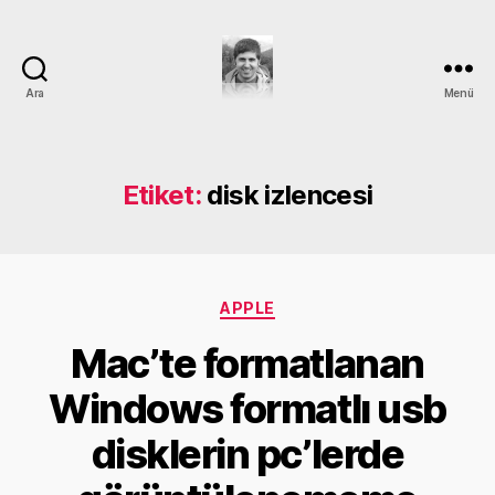
Ara
Menü
DEVRİM
GÜMÜŞ
Etiket:
disk izlencesi
Kategoriler
APPLE
Mac’te formatlanan
Windows formatlı usb
Y
disklerin pc’lerde
a
z
a