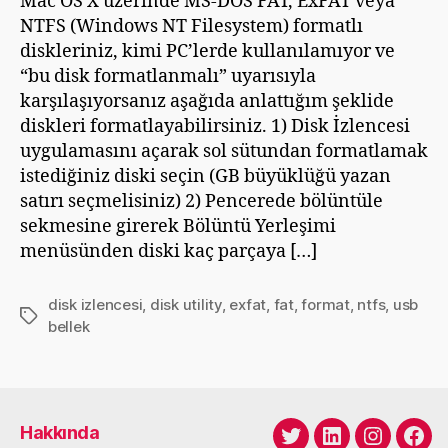
Mac OS X üzerinde MS-DOS FAT, ExFAT veya
NTFS (Windows NT Filesystem) formatlı
diskleriniz, kimi PC’lerde kullanılamıyor ve
“bu disk formatlanmalı” uyarısıyla
karşılaşıyorsanız aşağıda anlattığım şeklide
diskleri formatlayabilirsiniz. 1) Disk İzlencesi
uygulamasını açarak sol sütundan formatlamak
istediğiniz diski seçin (GB büyüklüğü yazan
satırı seçmelisiniz) 2) Pencerede bölüntüle
sekmesine girerek Bölüntü Yerleşimi
menüsünden diski kaç parçaya […]
disk izlencesi
,
disk utility
,
exfat
,
fat
,
format
,
ntfs
,
usb
Etiketler
bellek
Hakkında
Twitter
LinkedIn
Instagra
Fac